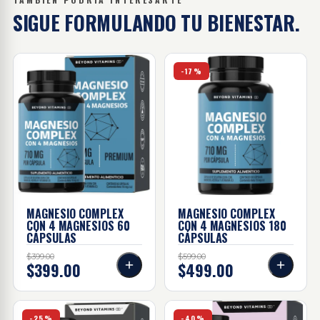
SIGUE FORMULANDO
TU BIENESTAR.
Magnesio complex con 4 magnesios - 60 cápsulas
Magnesio complex con 4 ma
-17%
MAGNESIO COMPLEX
MAGNESIO COMPLEX
CON 4 MAGNESIOS
60
CON 4 MAGNESIOS
180
CÁPSULAS
CÁPSULAS
$399.00
$599.00
$399.00
$499.00
Maca negra - 60 cápsulas
Cardo Mariano - 60 cápsula
-25%
-40%