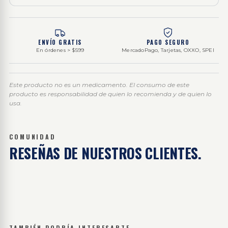
ENVÍO GRATIS
PAGO SEGURO
En órdenes > $599
MercadoPago, Tarjetas, OXXO, SPEI
Este producto no es un medicamento. El consumo de este
producto es responsabilidad de quien lo recomienda y de quien lo
usa.
COMUNIDAD
RESEÑAS DE
NUESTROS CLIENTES.
TAMBIÉN PODRÍA INTERESARTE