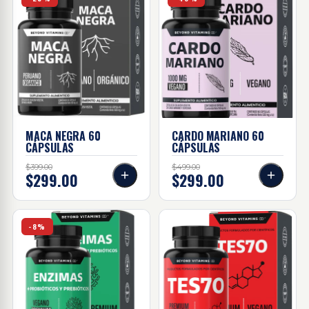
MACA NEGRA
60
CARDO MARIANO
60
CÁPSULAS
CÁPSULAS
$399.00
$499.00
$299.00
$299.00
Enzimas + probióticos Y prebióticos 60 Caps
TES70 60 caps
-8%