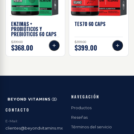
ENZIMAS +
TES70 60
CAPS
PROBIÓTICOS Y
PREBIÓTICOS 60
CAPS
$399.00
$399.00
$368.00
$399.00
NAVEGACIÓN
Productos
CONTACTO
Reseñas
E-Mail:
Términos del servicio
clientes@beyondvitamins.mx