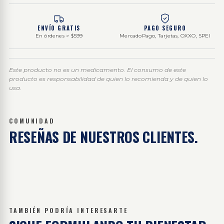
ENVÍO GRATIS
PAGO SEGURO
En órdenes > $599
MercadoPago, Tarjetas, OXXO, SPEI
Este producto no es un medicamento. El consumo de este
producto es responsabilidad de quien lo recomienda y de quien lo
usa.
COMUNIDAD
RESEÑAS DE
NUESTROS CLIENTES.
TAMBIÉN PODRÍA INTERESARTE