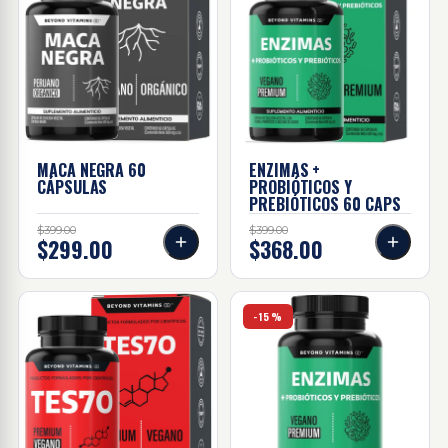
MACA NEGRA
60
ENZIMAS +
CÁPSULAS
PROBIÓTICOS Y
PREBIÓTICOS 60
CAPS
$399.00
$399.00
$299.00
$368.00
TES70 60 caps
Enzimas + probióticos Y pre
-15%