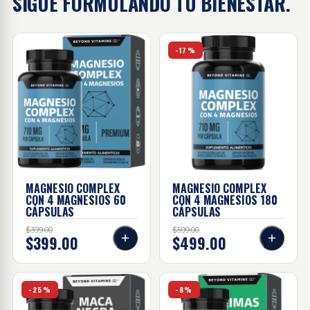
SIGUE FORMULANDO
TU BIENESTAR.
Magnesio complex con 4 magnesios - 60 cápsulas
Magnesio complex con 4 ma
-17%
MAGNESIO COMPLEX
MAGNESIO COMPLEX
CON 4 MAGNESIOS
60
CON 4 MAGNESIOS
180
CÁPSULAS
CÁPSULAS
$399.00
$599.00
$399.00
$499.00
Maca negra - 60 cápsulas
Enzimas + probióticos Y pre
-25%
-8%