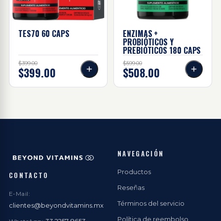
TES70 60
CAPS
ENZIMAS +
PROBIÓTICOS Y
PREBIÓTICOS 180
CAPS
$399.00
$599.00
$399.00
$508.00
NAVEGACIÓN
Productos
CONTACTO
Reseñas
E-Mail:
Términos del servicio
clientes@beyondvitamins.mx
Política de reembolso