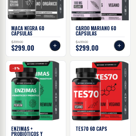
MACA NEGRA
60
CARDO MARIANO
60
CÁPSULAS
CÁPSULAS
$399.00
$499.00
$299.00
$299.00
Enzimas + probióticos Y prebióticos 60 Caps
TES70 60 caps
-8%
ENZIMAS +
TES70 60
CAPS
PROBIÓTICOS Y