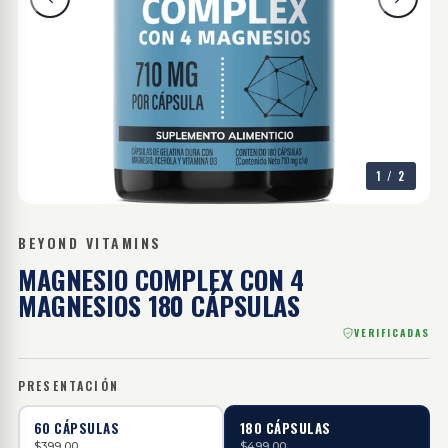
1
/
2
BEYOND VITAMINS
MAGNESIO COMPLEX CON 4
MAGNESIOS
180 CÁPSULAS
VERIFICADAS
PRESENTACIÓN
60 CÁPSULAS
180 CÁPSULAS
$399.00
$499.00