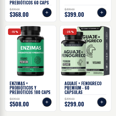
PREBIÓTICOS 60
CAPS
$399.00
$399.00
$368.00
$399.00
Enzimas + probióticos Y prebióticos 180 Caps
Aguaje + Fenogreco | PRE
-15%
-25%
ENZIMAS +
AGUAJE + FENOGRECO
PROBIÓTICOS Y
PREMIUM - 60
PREBIÓTICOS 180
CAPS
CÁPSULAS
$599.00
$399.00
$508.00
$299.00