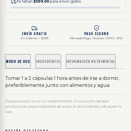
Te faltan
$599.00
para envío gratis
ENVÍO GRATIS
PAGO SEGURO
En órdenes > $599
MercadoPago, Tarjetas, OXXO, SPEI
MODO DE USO
INGREDIENTES
INFORMACIÓN NUTRIMENTAL
Tomar 1 a 2 cápsulas 1 hora antes de irse a dormir,
preferiblemente junto con alimentos y agua.
Este producto no es un medicamento. El consumo de este
producto es responsabilidad de quien lo recomienda y de quien lo
usa.
RESEÑA DESTACADA