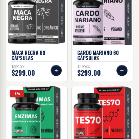
MACA NEGRA
60
CARDO MARIANO
60
CÁPSULAS
CÁPSULAS
$399.00
$499.00
$299.00
$299.00
Enzimas + probióticos Y prebióticos 60 Caps
TES70 60 caps
-8%