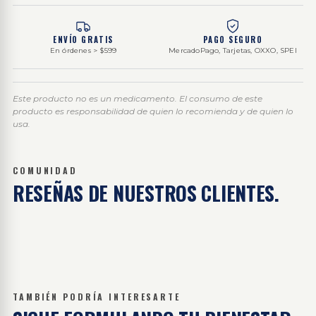
ENVÍO GRATIS
PAGO SEGURO
En órdenes > $599
MercadoPago, Tarjetas, OXXO, SPEI
Este producto no es un medicamento. El consumo de este
producto es responsabilidad de quien lo recomienda y de quien lo
usa.
COMUNIDAD
RESEÑAS DE
NUESTROS CLIENTES.
TAMBIÉN PODRÍA INTERESARTE