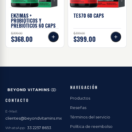
ENZIMAS +
TES70 60
CAPS
PROBIÓTICOS Y
PREBIÓTICOS 60
CAPS
$399.00
$399.00
$368.00
$399.00
NAVEGACIÓN
Productos
CONTACTO
Reseñas
E-Mail:
Términos del servicio
clientes@beyondvitamins.mx
Política de reembolso
33 2257 8653
WhatsApp: