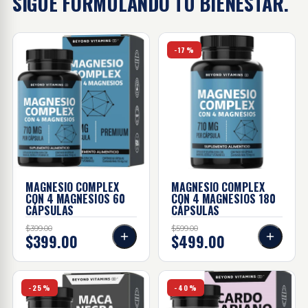
SIGUE FORMULANDO
TU BIENESTAR.
Magnesio complex con 4 magnesios - 60 cápsulas
Magnesio complex con 4 ma
-17%
MAGNESIO COMPLEX
MAGNESIO COMPLEX
CON 4 MAGNESIOS
60
CON 4 MAGNESIOS
180
CÁPSULAS
CÁPSULAS
$399.00
$599.00
$399.00
$499.00
Maca negra - 60 cápsulas
Cardo Mariano - 60 cápsula
-25%
-40%