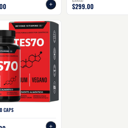
$399.00
00
$299.00
 caps
0
CAPS