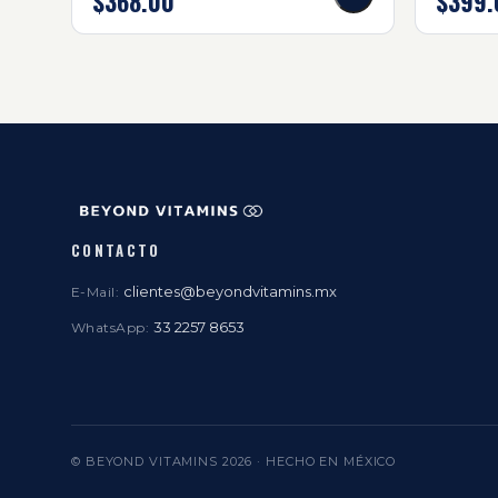
$368.00
$399.
CONTACTO
clientes@beyondvitamins.mx
E-Mail:
33 2257 8653
WhatsApp:
© BEYOND VITAMINS
2026
· HECHO EN MÉXICO