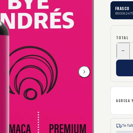
FRASCO
85006247
TOTAL
−
AGREGA 
Te fa