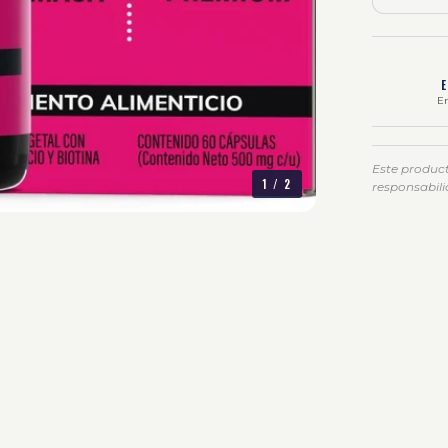
En
Este produc
1
/
2
responsabili