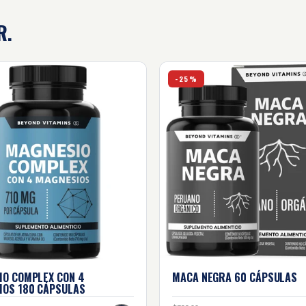
R.
as
 complex con 4 magnesios - 180 cápsulas
Maca negra - 60 cápsulas
-25%
IO COMPLEX CON 4
MACA NEGRA
60 CÁPSULAS
IOS
180 CÁPSULAS