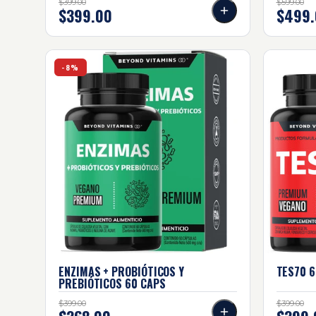
$399.00
$599.00
$399.00
$499.
Enzimas + probióticos Y prebióticos 60 Caps
TES70 60
-8%
ENZIMAS + PROBIÓTICOS Y
TES70 6
PREBIÓTICOS 60
CAPS
$399.00
$399.00