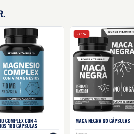
R.
as
 complex con 4 magnesios - 180 cápsulas
Maca negra - 60 cápsulas
-25%
IO COMPLEX CON 4
MACA NEGRA
60 CÁPSULAS
IOS
180 CÁPSULAS