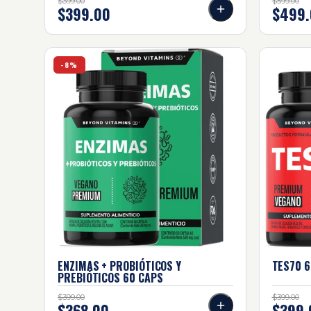
$399.00
$599.00
$399.00
$499.
Enzimas + probióticos Y prebióticos 60 Caps
TES70 60
-8%
ENZIMAS + PROBIÓTICOS Y
TES70 6
PREBIÓTICOS 60
CAPS
$399.00
$399.00
$368.00
$399.