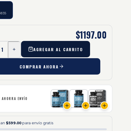
3835
$1197.00
1
AGREGAR AL CARRITO
+
COMPRAR AHORA
Y AHORRA ENVÍO
ltan
$599.00
para envío gratis