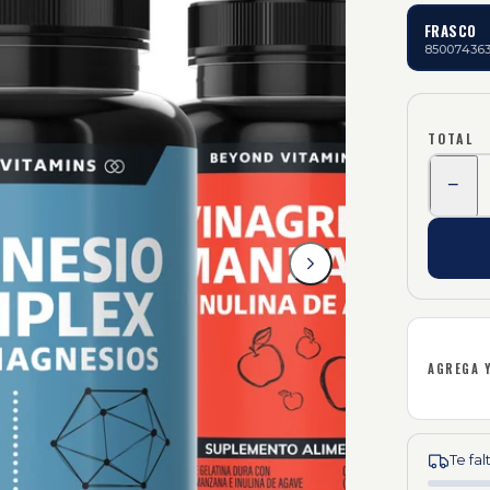
FRASCO
85007436
TOTAL
−
AGREGA 
Te fa