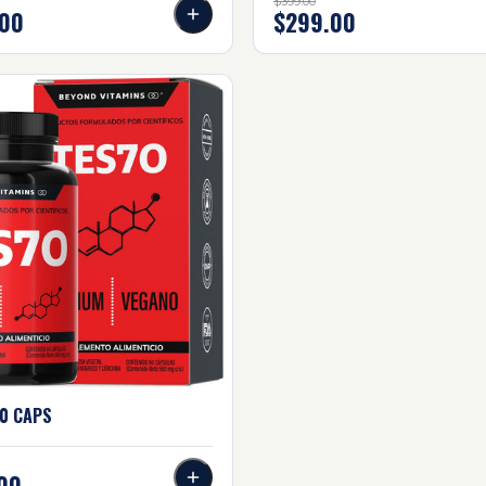
$399.00
00
$299.00
 caps
0
CAPS
00