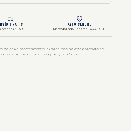
ENVÍO GRATIS
PAGO SEGURO
 órdenes > $599
MercadoPago, Tarjetas, OXXO, SPEI
to no es un medicamento. El consumo de este producto es
dad de quien lo recomienda y de quien lo usa.