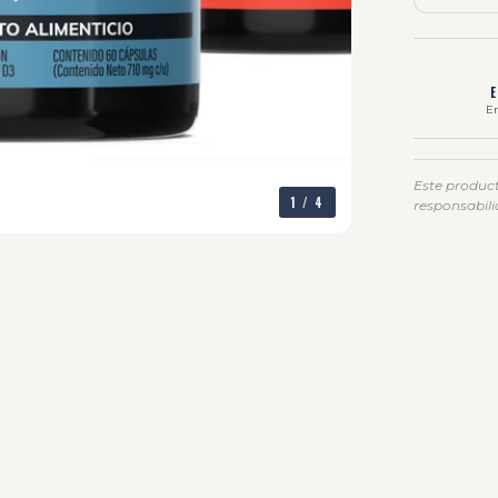
En
Este produc
1
/
4
responsabili