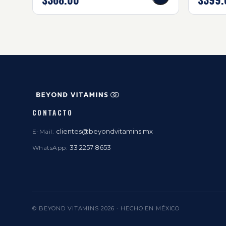
CONTACTO
clientes@beyondvitamins.mx
E-Mail:
33 2257 8653
WhatsApp:
© BEYOND VITAMINS
2026
· HECHO EN MÉXICO