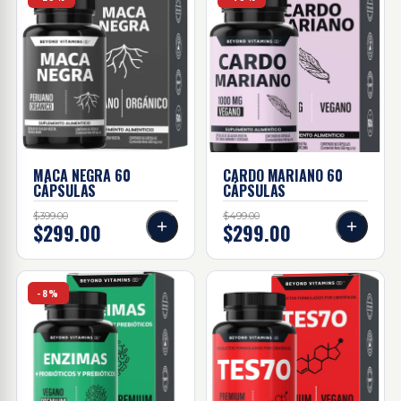
MACA NEGRA
60
CARDO MARIANO
60
CÁPSULAS
CÁPSULAS
$399.00
$499.00
$299.00
$299.00
Enzimas + probióticos Y prebióticos 60 Caps
TES70 60 caps
-8%