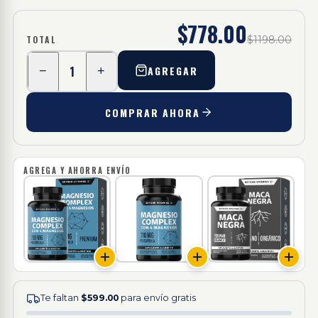
$778.00
TOTAL
$1198.00
1
AGREGAR
−
+
COMPRAR AHORA
AGREGA Y AHORRA ENVÍO
Te faltan
$599.00
para envío gratis