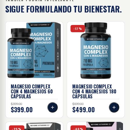
SIGUE FORMULANDO
TU BIENESTAR.
Magnesio complex con 4 magnesios - 60 cápsulas
Magnesio complex con 4 ma
-17%
MAGNESIO COMPLEX
MAGNESIO COMPLEX
CON 4 MAGNESIOS
60
CON 4 MAGNESIOS
180
CÁPSULAS
CÁPSULAS
$399.00
$599.00
$399.00
$499.00
Maca negra - 60 cápsulas
Cardo Mariano - 60 cápsula
-25%
-40%