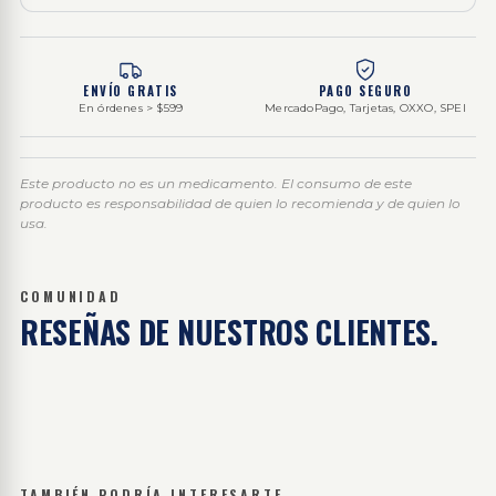
ENVÍO GRATIS
PAGO SEGURO
En órdenes > $599
MercadoPago, Tarjetas, OXXO, SPEI
Este producto no es un medicamento. El consumo de este
producto es responsabilidad de quien lo recomienda y de quien lo
usa.
COMUNIDAD
RESEÑAS DE
NUESTROS CLIENTES.
TAMBIÉN PODRÍA INTERESARTE