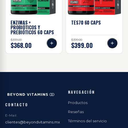
ENZIMAS +
TES70 60
CAPS
PROBIÓTICOS Y
PREBIÓTICOS 60
CAPS
$399.00
$399.00
$368.00
$399.00
NAVEGACIÓN
Productos
CONTACTO
Reseñas
E-Mail:
Términos del servicio
clientes@beyondvitamins.mx