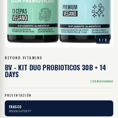
1
/
3
BEYOND VITAMINS
BV - KIT DUO
PROBIOTICOS 30B + 14
DAYS
VERIFICADAS
PRESENTACIÓN
FRASCO
850062475977