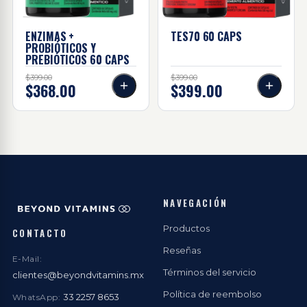
ENZIMAS +
TES70 60
CAPS
PROBIÓTICOS Y
PREBIÓTICOS 60
CAPS
$399.00
$399.00
$368.00
$399.00
NAVEGACIÓN
Productos
CONTACTO
Reseñas
E-Mail:
Términos del servicio
clientes@beyondvitamins.mx
Política de reembolso
33 2257 8653
WhatsApp: