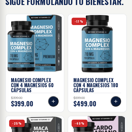
SIGUE FORMULANDO
TU BIENESTAR.
Magnesio complex con 4 magnesios - 60 cápsulas
Magnesio complex con 4 ma
-17%
MAGNESIO COMPLEX
MAGNESIO COMPLEX
CON 4 MAGNESIOS
60
CON 4 MAGNESIOS
180
CÁPSULAS
CÁPSULAS
$399.00
$599.00
$399.00
$499.00
Maca negra - 60 cápsulas
Cardo Mariano - 60 cápsula
-25%
-40%