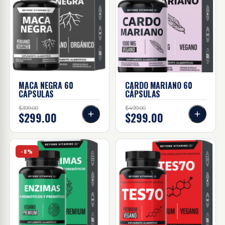
MACA NEGRA
60
CARDO MARIANO
60
CÁPSULAS
CÁPSULAS
$399.00
$499.00
$299.00
$299.00
Enzimas + probióticos Y prebióticos 60 Caps
TES70 60 caps
-8%