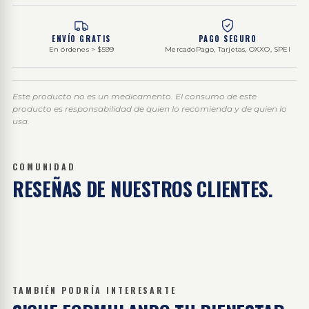
ENVÍO GRATIS
PAGO SEGURO
En órdenes > $599
MercadoPago, Tarjetas, OXXO, SPEI
Este producto no es un medicamento. El consumo de este
producto es responsabilidad de quien lo recomienda y de quien lo
usa.
COMUNIDAD
RESEÑAS DE
NUESTROS CLIENTES.
TAMBIÉN PODRÍA INTERESARTE