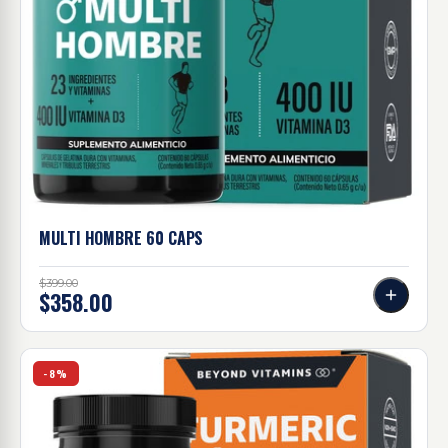
MULTI HOMBRE 60
CAPS
$399.00
$358.00
Turmeric Cúrcuma 60 caps
-8%