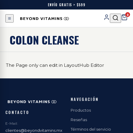
ENVÍO GRATIS > $599
0
COLON CLEANSE
The Page only can edit in LayoutHub Editor
NAVEGACIÓN
Productos
CONTACTO
Reseñas
E-Mail:
Términos del servicio
clientes@beyondvitamins.mx