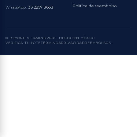
Política de reembolso
33 2257 8653
WhatsApp:
© BEYOND VITAMINS
2026
· HECHO EN MÉXICO
VERIFICA TU LOTE
TÉRMINOS
PRIVACIDAD
REEMBOLSOS